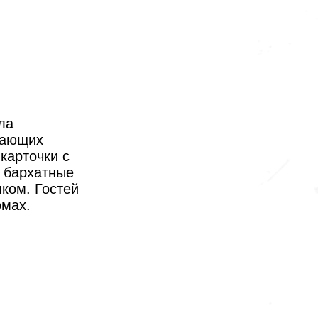
ла
вающих
карточки с
 бархатные
лком.
Гостей
юмах.