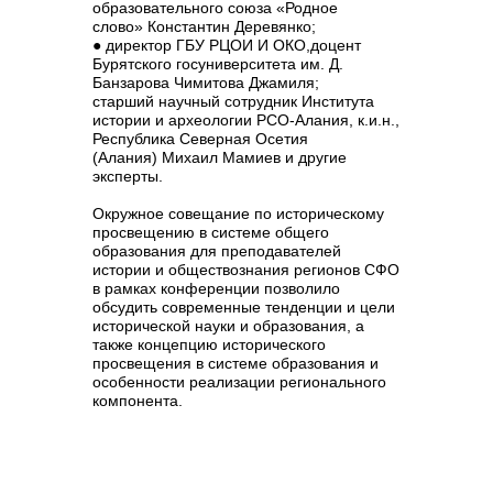
образовательного союза «Родное
слово»
Константин Деревянко;
● директор ГБУ РЦОИ И ОКО,доцент
Бурятского госуниверситета им. Д.
Банзарова
Чимитова Джамиля;
старший научный сотрудник Института
истории и археологии РСО-Алания, к.и.н.,
Республика Северная Осетия
(Алания)
Михаил Мамиев
и другие
эксперты.
Окружное совещание по историческому
просвещению в системе общего
образования для преподавателей
истории и обществознания регионов СФО
в рамках конференции позволило
обсудить
современные тенденции
и цели
исторической науки и образования, а
также концепцию исторического
просвещения в системе образования и
особенности реализации регионального
компонента.