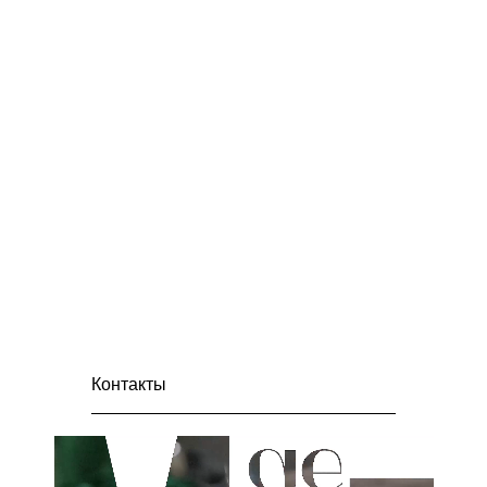
и видеосъемок;
Проведение онлайн-трансляции
церемонии открытия;
Создание итоговых видеороликов,
а также видеороликов с каждой
площадки;
Организация церемонии открытия;
Организация церемонии награждения;
Работа со СМИ;
Производство брендированной
продукции;
Проведение записи видеовопросов
диктанта;
Распределение и раздача подарков;
Информационное наполнение
портала «Узнай Москву».
Контакты