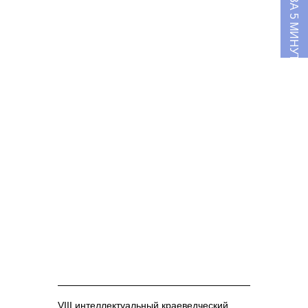
О MILK ЗА 5 МИНУТ
VIII интеллектуальный краеведческий