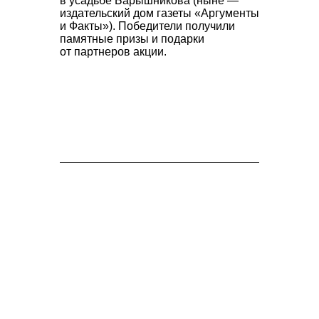
в усадьбе Барышникова (ныне —
издательский дом газеты «Аргументы
и Факты»). Победители получили
памятные призы и подарки
от партнеров акции.
Разработка программы Проекта;
Поиск и подбор ведущих мероприятия;
Актуализация фирменного стиля;
Организация и координирование
мероприятий;
Проведение репортажных фото-