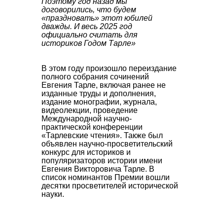
Поэтому год назад мы
договорились, что будем
«праздновать» этот юбилей
дважды. И весь 2025 год
официально считать для
историков Годом Тарле»
В этом году произошло переиздание
полного собрания сочинений
Евгения Тарле
, включая ранее не
изданные труды и дополнения,
издание монографии, журнала,
видеолекции, проведение
Международной научно-
практической конференции
«Тарлевские чтения»
. Также был
объявлен научно-просветительский
конкурс для историков и
популяризаторов истории имени
Евгения Викторовича Тарле. В
список номинантов Премии вошли
десятки просветителей исторической
науки.