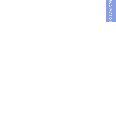
О MILK ЗА 5 МИНУТ