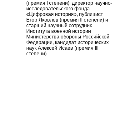
(премия I степени), директор научно-
исследовательского фонда
«Цифровая история», публицист
Егор Яковлев
(премия II степени) и
старший научный сотрудник
Института военной истории
Министерства обороны Российской
Федерации, кандидат исторических
наук
Алексей Исаев
(премия III
степени).
Организационное и техническое
сопровождение мероприятия;
Разработка программы конференции и
согласование с принимающей
стороной;
Обеспечение участия почётных гостей;
Организация работы волонтёров,
координации на площадке
мероприятия;